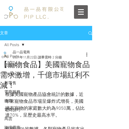
文章
All Posts
品一品電商
All Posts
2021年11月22日
讀畢需時 2 分鐘
【寵物食品】美國寵物食品
雲計算
需求激增，千億市場紅利不
Facebook
新零售
減！
電商服務
根據美國寵物產品協會統計的數據，近
微商
年來寵物食品市場呈爆炸式增長，美國
擁有寵物的家庭數大約為9050萬，佔比
電商技巧
達70%，呈歷史最高水平。
馬雲
跨境電商