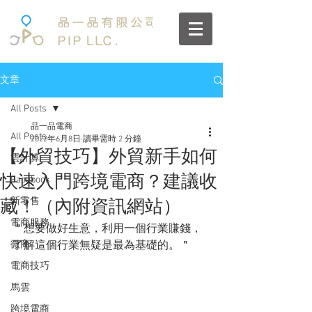
文章
All Posts
品一品電商
All Posts
2022年6月8日
讀畢需時 2 分鐘
【外貿技巧】外貿新手如何
雲計算
快速入門跨境電商？建議收
Facebook
新零售
藏！（內附資訊網站）
電商服務
＂想要做好生意，利用一個行業賺錢，
微商
了解這個行業無疑是最為基礎的。＂
電商技巧
馬雲
跨境電商