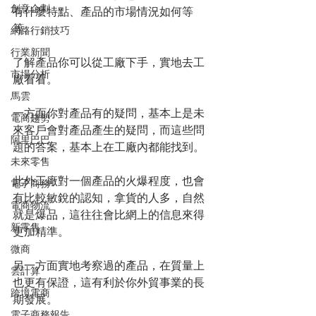
創意企劃
有什麼特點、產品的市場情況如何等
等。
網路行銷技巧
行業新聞
了解產品你可以從工廠下手，實地去工
市場分析
廠看看。
馬雲
一方面你對產品有的疑問，基本上是未
電商趨勢
來客戶會對產品產生的疑問，而這些問
阿里巴巴
題的答案，基本上在工廠內都能找到。
未來零售
此外工廠對一個產品的火爆程度，也會
電子商務
有比較敏銳的認知，拿貨的人多，自然
電商物流
就是爆品，這往往會比網上的信息來得
新零售
更加精準。
微商
另一方面實地考察過的產品，在質量上
雲計算
也更有保證，這有利於你外貿事業的長
跨境電商
期發展。
電子商務報告