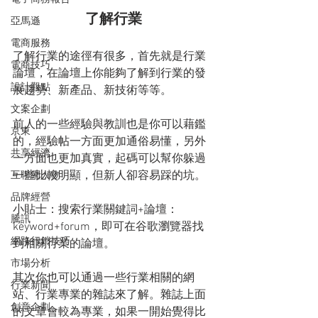
了解行業
亞馬遜
電商服務
了解行業的途徑有很多，首先就是行業
電商技巧
論壇，在論壇上你能夠了解到行業的發
設計觀點
展趨勢、新產品、新技術等等。
文案企劃
前人的一些經驗與教訓也是你可以藉鑑
京東
的，經驗帖一方面更加通俗易懂，另外
共享經濟
一方面也更加真實，起碼可以幫你躲過
一些比較明顯，但新人卻容易踩的坑。
互聯網人物
品牌經營
小貼士：搜索行業關鍵詞+論壇：
騰訊
keyword+forum，即可在谷歌瀏覽器找
網路行銷技巧
到相關行業的論壇。
市場分析
其次你也可以通過一些行業相關的網
行業新聞
站、行業專業的雜誌來了解。雜誌上面
創意企劃
的文章會較為專業，如果一開始覺得比