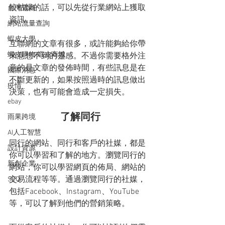
較枯燥的話，可以先從行業網站上獲取
台灣電商
資訊。
網站流量查詢
蝦皮大學
互聯網的文章有很多，或許能夠給你帶
蝦皮購物 蝦皮商城
來意想不到的靈感。不過你需要格外注
意的是文章的發佈時間，有些訊息是在
國際消息
不斷更新的，如果按照過時的訊息做出
疫情
決策，也有可能會造成一定損失。
ebay
了解同行
雨果跨境
AI人工智慧
同行的網站、同行和客戶的社媒，都是
設計資源
你可以學習和了解的地方。瀏覽同行的
新創企業
網站，你可以學習網頁的佈局、網站的
交易流程等等。通過瀏覽同行的社媒，
SEO
包括Facebook、Instagram、YouTube
等，可以了解到他們的營銷策略。