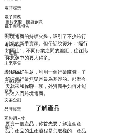
電商趨勢
電子商務
圖片來源：圖蟲創意
電子商務報告
阿里巴巴
跨境電商的持續火爆，吸引了不少跨行
創業的新手賣家。但俗話說得好：“隔行
電商物流
如隔山”，不同行業之間的差距，往往比
亞馬遜
你想像中的要大得多。
未來零售
想要做好生意，利用一個行業賺錢，了
設計觀點
解這個行業無疑是最為基礎的。那麼今
共享經濟
天就來和你聊一聊，外貿新手如何才能
京東
快速入門跨境電商。
文案企劃
了解產品
品牌經營
互聯網人物
要賣一個產品，你首先要了解這個產
騰訊
品，產品的生產過程是怎麼樣的、產品