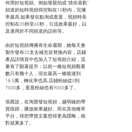
何用好短視頻。例如發親拍或“猜你喜歡”
頻道的短時視頻得控制在10秒內，完播
率最高;如果發在點淘或逛逛，視頻時長
控制在30秒至60秒，引流效果最好，以
及適用於不同頻道的話術等。
由於短視頻傳播有生命週期，她每天會
製作發布20支去補充並替換內容，店鋪
產品詳情頁中也加入了短視頻介紹，流
量有了顯著提升：以前一條短視頻觀看
數只有幾十人，現在最高一條能達到
18.5萬，轉化率也高;店鋪粉絲從0到
7000多，逛逛粉絲也有9000多了。
張茜說，在淘寶發短視頻，越明確的帶
貨痕跡，播放效果越好。而在其他種草
平台，得把帶貨文案想得更為隱晦，相
對就累多了。