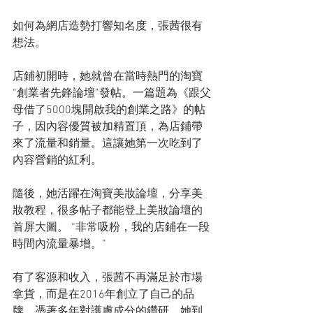
如何為網店造勢打響知名度，張茜很有
想法。
店鋪初開時，她就曾在當時熱門的淘寶
“創業者先鋒論壇”發帖。一篇題為《跟父
母借了5000塊開啟我的創業之路》的帖
子，因內容優質被加精置頂，為店鋪帶
來了流量和銷量。這讓她第一次吃到了
內容營銷的紅利。
隨後，她活躍在淘寶美妝論壇，分享美
妝教程，很多帖子都能登上美妝論壇的
首屏大圖。 “非常吸粉，我的店鋪在一段
時間內流量暴增。”
有了客源和收入，張茜不再滿足於市場
拿貨，而是在2016年創立了自己的品
牌。憑著多年對護膚成分的鑽研，她到