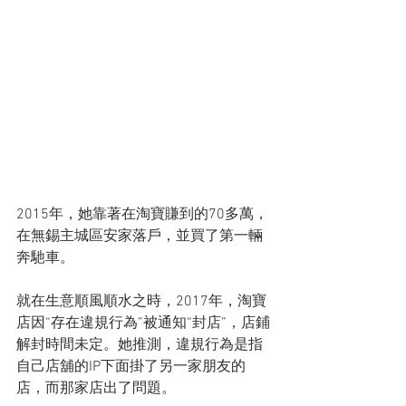
2015年，她靠著在淘寶賺到的70多萬，
在無錫主城區安家落戶，並買了第一輛
奔馳車。
就在生意順風順水之時，2017年，淘寶
店因“存在違規行為”被通知“封店”，店鋪
解封時間未定。她推測，違規行為是指
自己店舖的IP下面掛了另一家朋友的
店，而那家店出了問題。