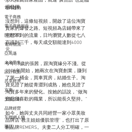
形式推薦自家產品，就連“廣告語”也是臨
場發揮。
電商趨勢
電子商務
沒想到，這條短視頻，開啟了這位淘寶
電子商務報告
賣家的爆發之路。短視頻為店鋪帶來了
意想不到的流量，日均瀏覽人數從七八
阿里巴巴
百漲到三千，每天成交額能達到4000
電商物流
元。
亞馬遜
未來零售
今年38歲的張茜，跟淘寶緣分不淺。從
2005年開始，她兩次在淘寶創業，賺到
設計觀點
了第一桶金，買車買房，結婚生子。淘
共享經濟
寶見證了她從青澀到成熟，她也見證了
京東
淘寶多年來的變化。按她的話說，“做淘
寶是我喜歡的職業，所以能長久堅持。”
文案企劃
品牌經營
如今，她與丈夫共同經營一家小眾美妝
互聯網人物
品牌店“教主姐姐優肌管理”，也打出了原
騰訊
創品牌REMERS。夫妻二人分工明確，一