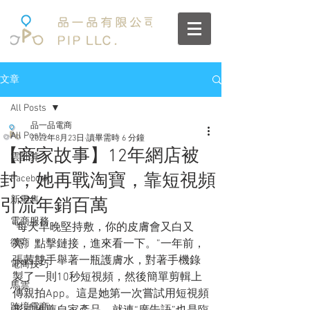
文章
All Posts
品一品電商
All Posts
2022年8月23日
讀畢需時 6 分鐘
【商家故事】12年網店被
雲計算
封，她再戰淘寶，靠短視頻
Facebook
新零售
引流年銷百萬
電商服務
“每天早晚堅持敷，你的皮膚會又白又
微商
亮。點擊鏈接，進來看一下。”一年前，
張茜雙手舉著一瓶護膚水，對著手機錄
電商技巧
製了一則10秒短視頻，然後簡單剪輯上
馬雲
傳親拍App。這是她第一次嘗試用短視頻
跨境電商