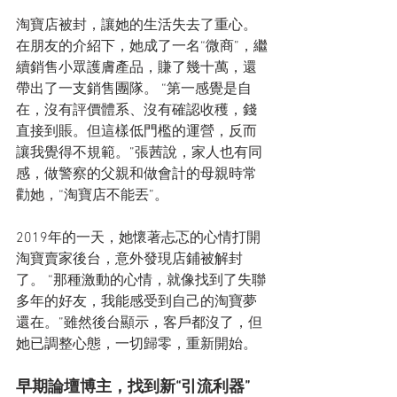
淘寶店被封，讓她的生活失去了重心。
在朋友的介紹下，她成了一名“微商”，繼
續銷售小眾護膚產品，賺了幾十萬，還
帶出了一支銷售團隊。 “第一感覺是自
在，沒有評價體系、沒有確認收穫，錢
直接到賬。但這樣低門檻的運營，反而
讓我覺得不規範。”張茜說，家人也有同
感，做警察的父親和做會計的母親時常
勸她，“淘寶店不能丟”。
2019年的一天，她懷著忐忑的心情打開
淘寶賣家後台，意外發現店鋪被解封
了。 “那種激動的心情，就像找到了失聯
多年的好友，我能感受到自己的淘寶夢
還在。”雖然後台顯示，客戶都沒了，但
她已調整心態，一切歸零，重新開始。
早期論壇博主，找到新“引流利器”