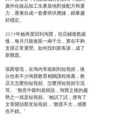
廣州化妝品加工生產基地對接配方和運
力，逐漸自成一套產研供應鏈，銷量趨
於穩定。
2019年她再度回到淘寶，但店鋪復甦緩
慢，每月只能進賬一兩千元，實在不夠
支撐正常運營。如何找到新客源，成了
新難題。
張茜發現，在淘內常能刷到短視頻，後
台也有不少淘寶教育相關課程推薦，教
店主怎麼拍短視頻、怎麼用短視頻引流
等。 “無意中聽到老師說，淘寶之後的趨
勢之一就是短視頻。”她試了試，便有了
文章開頭那支短視頻，“難度不大，感覺
也不錯。”