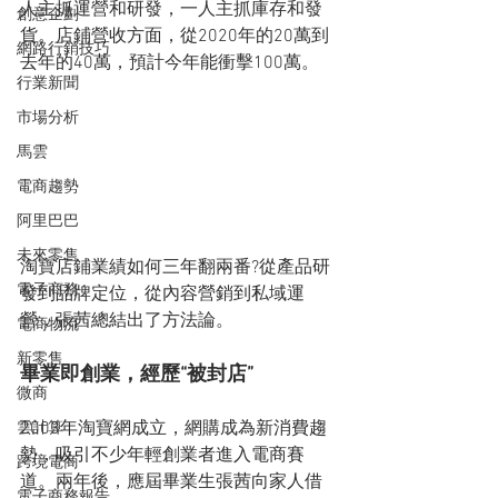
人主抓運營和研發，一人主抓庫存和發
創意企劃
貨。店鋪營收方面，從2020年的20萬到
網路行銷技巧
去年的40萬，預計今年能衝擊100萬。
行業新聞
市場分析
馬雲
電商趨勢
阿里巴巴
未來零售
淘寶店鋪業績如何三年翻兩番?從產品研
電子商務
發到品牌定位，從內容營銷到私域運
營，張茜總結出了方法論。
電商物流
新零售
畢業即創業，經歷“被封店”
微商
2003年淘寶網成立，網購成為新消費趨
雲計算
勢，吸引不少年輕創業者進入電商賽
跨境電商
道。兩年後，應屆畢業生張茜向家人借
電子商務報告