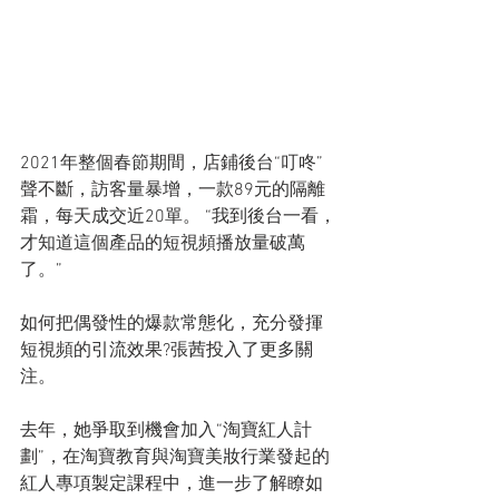
2021年整個春節期間，店鋪後台“叮咚”
聲不斷，訪客量暴增，一款89元的隔離
霜，每天成交近20單。 “我到後台一看，
才知道這個產品的短視頻播放量破萬
了。”
如何把偶發性的爆款常態化，充分發揮
短視頻的引流效果?張茜投入了更多關
注。
去年，她爭取到機會加入“淘寶紅人計
劃”，在淘寶教育與淘寶美妝行業發起的
紅人專項製定課程中，進一步了解瞭如