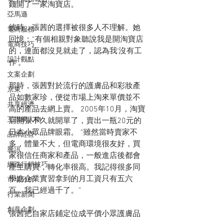
錢開了一家淘寶店。
亞馬遜
彼時，張茜的選擇被很多人不理解。她
電商服務
回憶：“有個相親對象聽說我是開淘寶店
電商技巧
的，連面都沒見就走了，認為我‘沒有工
設計觀點
作’。”
文案企劃
那時，張茜對於流行的護膚品和彩妝產
京東
品如數家珍，便從市場上淘來單價並不
共享經濟
高的產品去網上賣。 2005年10月，淘寶
互聯網人物
店開張不久就開單了，賣出一瓶20元的
日本小眾品牌眼霜。 “雖然當時賣家不
品牌經營
多，體量不大，但電商環境很友好，買
騰訊
家很信任商家和產品，一般進店後都會
網路行銷技巧
產生購買，轉化率很高。我記得很多同
學進企業實習拿到的月工資只有五六
市場分析
百，我已經過千了。”
行業新聞
創意企劃
張茜把自家店鋪定位成平價小眾護膚品