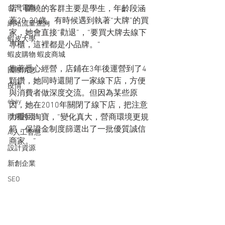
台灣電商
店，圍繞的客群主要是學生，年齡段涵
蓋20-30歲。有時候遇到執著“大牌”的買
網站流量查詢
家，她會直接“勸退”，“要買大牌去線下
蝦皮大學
專櫃，這裡都是小品牌。”
蝦皮購物 蝦皮商城
靠著悉心經營，店鋪在3年後運營到了4
國際消息
顆鑽，她同時還開了一家線下店，方便
疫情
與消費者做深度交流。但因為某些原
ebay
因，她在2010年關閉了線下店，把注意
力重回淘寶，“變化真大，營商環境更規
雨果跨境
範，保證金制度篩選出了一批優質誠信
AI人工智慧
商家。”
設計資源
新創企業
SEO